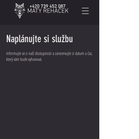
+420 739 452 087
MATY ŘEHÁČEK
Naplánujte si službu
Informujte se o naší dostupnosti a zarezervujte si datum a čas,
který vám bude vyhovovat.